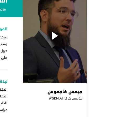
2020
المو
يمكن 
ومع ذ
حول ك
على ا
نبذة
جيمس فاجموس
مؤسس شركة WSDM.AI
للطب 
مؤسس