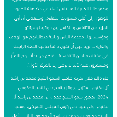
وطموحاتنا الكبيرة للمستقبل تستدعي مضاعفة الجهود
للوصول إلى أعلى مستويات الكفاءة.. ويسعدني أن أرى
المزيد من التنافس والتكامل بين دوائرها وهيئاتها
ومؤسساتها.. فخدمة الناس وتلبية متطلباتهم هو الهدف
والغاية ...
نريد دبي أن تكون دائماً صاحبة الكفة الراجحة
في مختلف ميادين التنافسية
... فنحن من بدأنا نهج التميُّز
ومستمرون عليه لأننا لا نرضى إلا بالمركز الأول".
جاء ذلك خلال تكريم صاحب السمو الشيخ محمد بن راشد
آل مكتوم الفائزين بجوائز برنامج دبي للتميز الحكومي
2024، بحضور سمو الشيخ حمدان بن محمد بن راشد آل
مكتوم، ولي عهد دبي رئيس المجلس التنفيذي، وسمو
الشيخ مكتوم بن محمد بن راشد آل مكتوم، النائب الأول