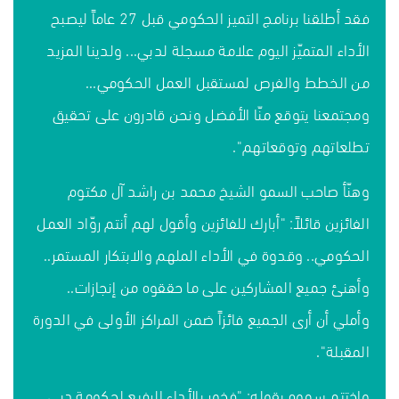
فقد أطلقنا برنامج التميز الحكومي قبل 27 عاماً ليصبح
الأداء المتميّز اليوم علامة مسجلة لدبي... ولدينا المزيد
من الخطط والفرص لمستقبل العمل الحكومي...
ومجتمعنا يتوقع منّا الأفضل ونحن قادرون على تحقيق
تطلعاتهم وتوقعاتهم".
وهنّأ صاحب السمو الشيخ محمد بن راشد آل مكتوم
الفائزين قائلاً: "أبارك للفائزين وأقول لهم أنتم روّاد العمل
الحكومي.. وقدوة في الأداء الملهم والابتكار المستمر..
وأهنئ جميع المشاركين على ما حققوه من إنجازات..
وأملي أن أرى الجميع فائزاً ضمن المراكز الأولى في الدورة
المقبلة".
واختتم سموه بقوله: "فخور بالأداء الرفيع لحكومة دبي...