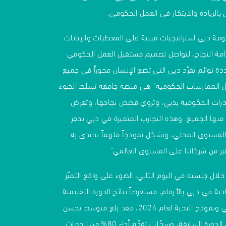
 بالريادة والابتكار في العمل الحكومي.
مة دبي استراتيجيات مبنية على المعطيات والبيانات
تدامة النجاح، لتواصل تصميم مستقبل العمل الحكومي
ة توائم تفرّد دبي التي تضع الإنسان محوراً في جميع
ضل الممارسات الحكومية" هي منصة جامعة تسلط الضوء
ادرات الحكومية بدبي، وتروي قصص نجاحها، وتعرض
نها الجميع. وهذه التجارب المتميزة في دبي تحفز
المستوى المحلي، وتشكل نموذجاً ملهماً يحتذى به
ر من شركائنا على المستوى العالمي".
خلال جلسته في اليوم الثاني، الضوء على واقع التميّز
دية في دبي بالأرقام، مستعرضاً نتائج الدورة التقييمية
لمنظومة التميز الحكومي ونموذج النخبة لعام 2024، فقد بلغ متوسط تحسن
أداء حكومة دبي 9% عن الدورة السابقة، وسجّلت تقدّم أداء 80% من الجهات