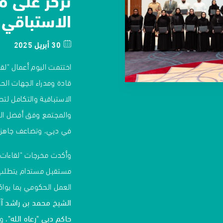
الاستباقي 
30 أبريل 2025
قادة ومدراء الجهات الح
الاستباقية والتكامل لت
والمجتمع وفق أفضل المم
في دبي، وتضاعف جاهزي
مستقبل مستدام يتطلب اس
العمل الحكومي بما يواك
الشيخ محمد بن راشد آل
حاكم دبي "رعاه الله"
، و