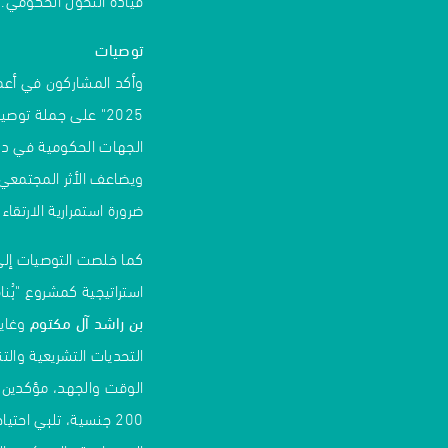
توصيات
وأكد المشاركون في أعم
2025" على جملة تو
الجهات الحكومية في دب
ضرورة استمرارية الارتق
كما خلصت التوصيات إلى
استراتيجية كمشروع "بُنا
بن راشد آل مكتوم
وغايت
التحديات التشريعية وال
الوقت والجهد، مؤكدين أ
200 جنسية، تلبي احت