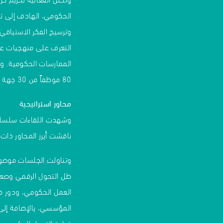
الحكومي، الهادف إلى تط
وترسيخ الفكر الاستباقي
التعرف على منهجيات عا
الممارسات الحكومية. و
80 موظفاً من 30 جهة حكومية بدبي.
محاور استراتيجية
وشهدت اللقاءات سلسلة 
ناقشت أبرز المحاور ذات
وتناولت الجلسات موضو
ظل التحول الرقمي وصعو
العمل الحكومي، ودور فرق
المؤسسي، بالإضافة إلى 
قيادة التحول الحكومي.