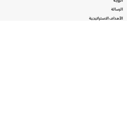
الرسالة
الأهداف الاستراتيجية
مركز المعرفة والابتكار
الدورات التدريبية
التدريب الذكي
البرنامج التنفيذي للمقارنة المرجعية
الندوات المعرفية
سلسلة دبي لأفضل الممارسات
شركاء الريادة
المنصة الرقمية
الجوائز
الجوائز المؤسسية