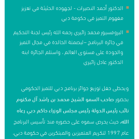
الدكتور أحمد النصيرات - لجهوده الحثيثة في تعزيز
مفهوم التميز في حكومة دبي
البروفسيور محمد زائيري رحمه الله رئيس لجنة التحكيم
في جائزة البرنامج –لبصمتة الخالدة في مجال التميز
والجودة على مستوى العالم ، واستلم الجائزة ابنه
الدكتور عادل زائيري
ويحظى حفل توزيع جوائز برنامج دبي للتميز الحكومي
بحضور
صاحب
السمو
الشيخ
محمد
بن
راشد
آل
مكتوم
نائب
رئيس
الدولة
رئيس
مجلس
الوزراء
حاكم
دبي
رعاه
الله،
حيث يحرص سموه على حضوره منذ تأسيس البرنامج
عام 1997 لتكريم المتميزين والمبتكرين في حكومة دبي،