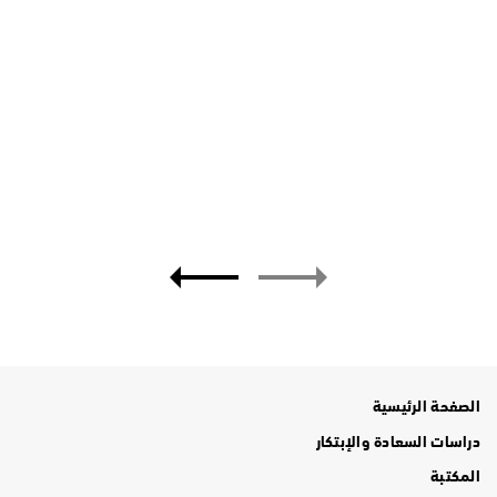
30
أبريل
2025
لقاءات أفضل الممارسات الحكومية 2025" تختتم أعمالها
والمخرجات تركّز على مستقبل العمل الحكومي الاستباقي
ل
والمرن
الصفحة الرئيسية
دراسات السعادة والإبتكار
المكتبة